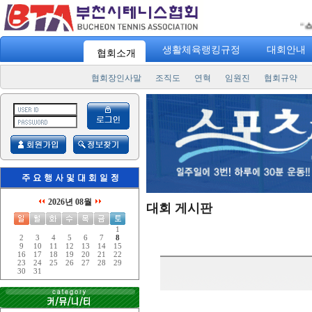
"
스포츠
생활체육랭킹규정
대회안내
협회소개
협회장인사말
조직도
연혁
임원진
협회규약
2026년 08월
대회 게시판
1
2
3
4
5
6
7
8
9
10
11
12
13
14
15
16
17
18
19
20
21
22
23
24
25
26
27
28
29
30
31