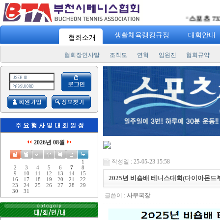
스포츠 7330
"
" 
생활체육랭킹규정
대회안내
협회소개
협회장인사말
조직도
연혁
임원진
협회규약
2026년 08월
작성일 : 25-05-23 15:58
1
2
3
4
5
6
7
8
9
10
11
12
13
14
15
2025년 비숍배 테니스대회(다이아몬드
16
17
18
19
20
21
22
23
24
25
26
27
28
29
30
31
글쓴이 :
사무국장