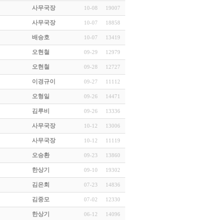
사무국장
10-08
19007
사무국장
10-07
18858
배승호
10-07
13419
오현철
09-29
12979
오현철
09-28
12727
이경규이
09-27
11112
오형일
09-26
14471
김루비
09-26
13336
사무국장
10-12
13006
사무국장
10-12
11119
오승환
09-23
13860
한상기
09-10
19302
김은회
07-23
14836
김중모
07-02
12330
한상기
06-12
14096