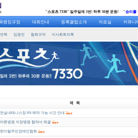
"
스포츠 7330
" 일주일에 3번! 하루 30분 운동! "
승리를 향한 열정의
육랭킹규정
대회안내
등록클럽소개
자료실
커뮤니
연혁
임원진
협회규약
이사회회의록
제 목
천실내테니스장 8/6 예약 가능 시간 안내
마튼병원 지정병원 협약서 체결
한이탈주민장애인협회