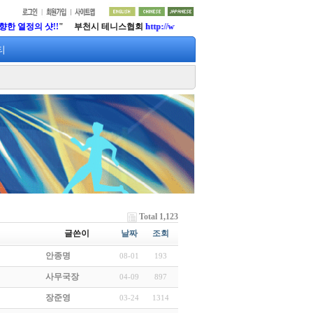
 샷!!
" 부천시 테니스협회
http://www.lifetennis.org
티
Total 1,123
글쓴이
날짜
조회
안종명
08-01
193
사무국장
04-09
897
장준영
03-24
1314