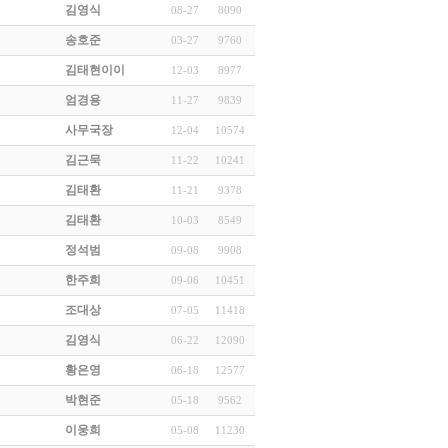
김영식
08-27
8090
송호준
03-27
9760
김태현이이
12-03
8977
엄경용
11-27
9839
사무국장
12-04
10574
김근묵
11-22
10241
김태환
11-21
9378
김태환
10-03
8549
정석범
09-08
9908
한주희
09-06
10451
조대상
07-05
11418
김영식
06-22
12090
황은영
06-18
12577
박현준
05-18
9562
이웅희
05-08
11230