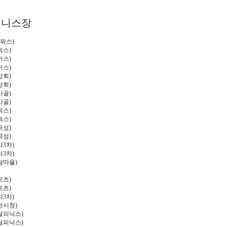
테니스장
워스
)
워스
)
커스
)
커스
)
앙회
)
앙회
)
사골
)
사골
)
워스
)
워스
)
극성
)
극성
)
라
3
차
)
라
3
차
)
람마을
)
포츠
)
포츠
)
라
3
차
)
천시청
)
달피닉스
)
달피닉스
)