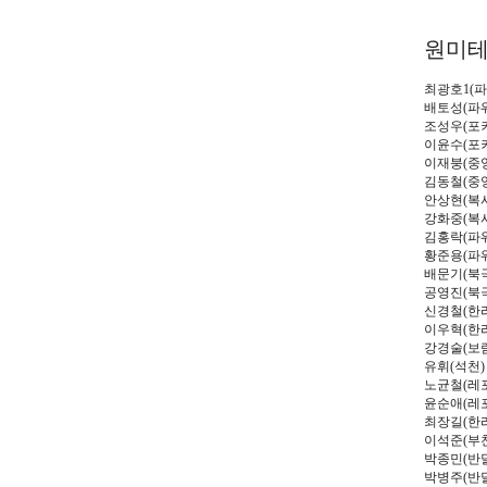
원미
최광호
1(
파
배토성
(
파
조성우
(
포
이윤수
(
포
이재붕
(
중
김동철
(
중
안상현
(
복
강화중
(
복
김홍락
(
파
황준용
(
파
배문기
(
북
공영진
(
북
신경철
(
한
이우혁
(
한
강경술
(
보
유휘
(
석천
)
노균철
(
레
윤순애
(
레
최장길
(
한
이석준
(
부
박종민
(
반
박병주
(
반