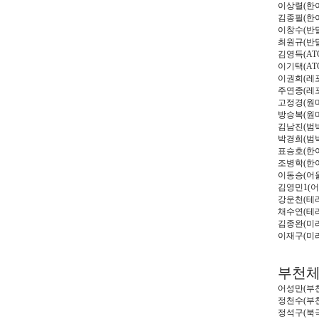
이상렬
(
한
김종필
(
한
이창수
(
반
최원규
(
반
김영득
(AT
이기택
(AT
이권희
(
레
주연종
(
레
고정경
(
원
방승복
(
원
김남진
(
범
박경희
(
범
표승호
(
한
조병학
(
한
이동승
(
어
김영민
1(
어
강운천
(
테
채수연
(
테
김종완
(
미
이재구
(
미
부천
어성만
(
부
정천수
(
부
정석구
(
북