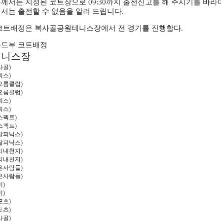
께서는 지정된 코트장으로
09:30
까지 출전신고를 해 주시기를 바라
서는 출전할 수 없음을 알려 드립니다
.
코트배정은 복사골공원테니스장에서 전 경기를 진행합다
.
드부 코트배정
테니스장
사골
)
워스
)
오름클럽
)
오름클럽
)
워스
)
워스
)
스펙트
)
스펙트
)
달피닉스
)
달피닉스
)
리내천지
)
리내천지
)
은사람들
)
은사람들
)
미
)
미
)
포츠
)
포츠
)
사골
)