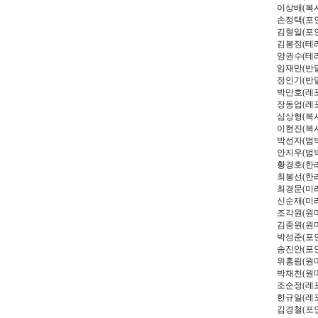
이상배
(
복
손정택
(
포
김형일
(
포
김봉정
(
테
양권수
(
테
임재만
(
반
정인기
(
반
박만호
(
레
장동업
(
레
심상형
(
복
이현진
(
복
박선자
(
범
안지우
(
범
황경호
(
한
최봉선
(
한
최경문
(
미
신순재
(
미
조각원
(
원
김중원
(
원
박성준
(
포
송진안
(
포
위홍림
(
원
박채천
(
원
조순정
(
레
한규일
(
레
김경철
(
포