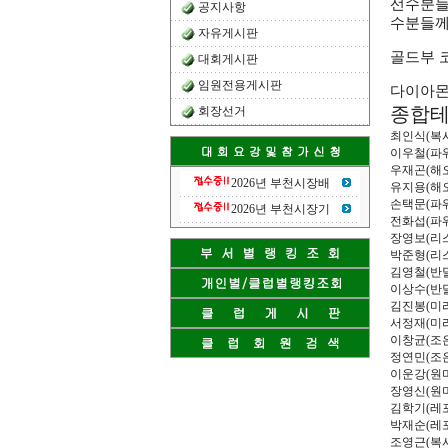
선수분들
공지사항
수분들께
자유게시판
골드부 
대회게시판
임원전용게시판
다이아몬
종합
회장선거
최인식
(
복
이우철
(
파
우재곤
(
해
2026년 부천시장배
유지용
(
해
손택문
(
파
2026년 부천시장기
전화섭
(
파
장영보
(
리
박준형
(
리
김영철
(
반
이상수
(
반
김진봉
(
미
서정재
(
미
이창균
(
조
정연민
(
조
이운강
(
원
장영신
(
원
김학기
(
레
박재순
(
레
조영근
(
복