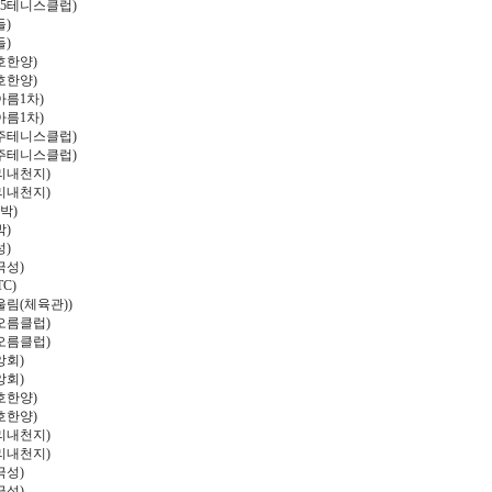
5
테니스클럽
)
들
)
들
)
호한양
)
호한양
)
아름
1
차
)
아름
1
차
)
주테니스클럽
)
주테니스클럽
)
리내천지
)
리내천지
)
박
)
박
)
성
)
극성
)
TC)
울림
(
체육관
))
오름클럽
)
오름클럽
)
앙회
)
앙회
)
호한양
)
호한양
)
리내천지
)
리내천지
)
극성
)
극성
)