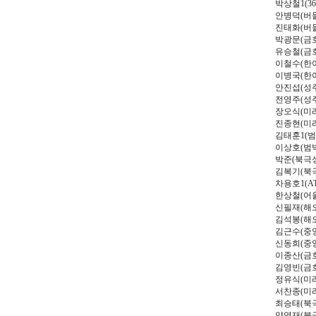
박상철
1(36
안병덕
(
버
진태화
(
버
박광문
(
금
유승철
(
금
이철수
(
한
이병국
(
한
안진섭
(
성
전영주
(
성
장오식
(
미
진종현
(
미
김태훈
1(
범
이상호
(
범
박준
(
북극
김복기
(
북
차용호
1(A
한상철
(
어
신필재
(
해
김석봉
(
해
김근수
(
중
신동희
(
중
이종산
(
금
김영빈
(
금
정유식
(
미
서찬종
(
미
최승태
(
북
양영재
(
북