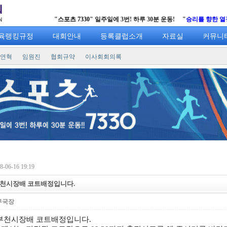
"
스포츠 7330
" 일주일에 3번! 하루 30분 운동! "
승리를 향한 열정의 샷!!
"
육랭킹규정
대회안내
등록클럽소개
자료실
커뮤니
연혁
임원진
협회규약
이사회회의록
-06-16 19:19
부천시장배 코트배정입니다.
무국장
부천시장배 코트배정입니다
.