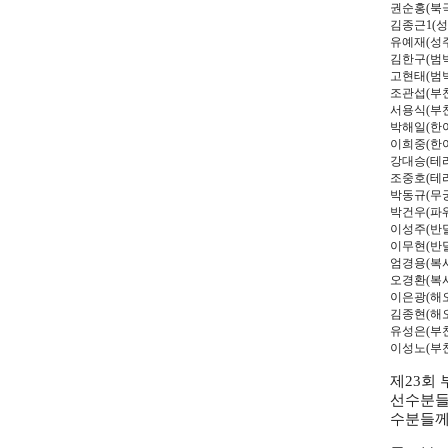
권순홍
(
북
김종근
1(
성
유예재
(
성
김한구
(
범
고현태
(
범
조관섭
(
부
서용식
(
부
박해일
(
한
이희중
(
한
강대승
(
테
조중호
(
테
박동규
(
무
박건우
(
파
이성주
(
반
이무현
(
반
엄경용
(
복
오경환
(
복
이은광
(
해
김종현
(
해
유성은
(
부
이성노
(
부
제
23
회 
선수분들
수분들께