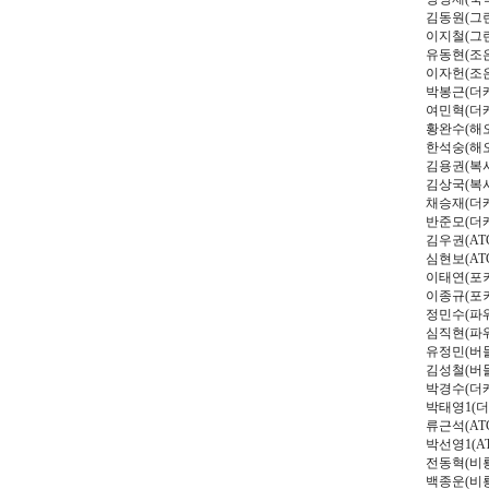
김동원
(
그
이지철
(
그
유동현
(
조
이자헌
(
조
박봉근
(
더
여민혁
(
더
황완수
(
해
한석숭
(
해
김용권
(
복
김상국
(
복
채승재
(
더
반준모
(
더
김우권
(AT
심현보
(AT
이태연
(
포
이종규
(
포
정민수
(
파
심직현
(
파
유정민
(
버
김성철
(
버
박경수
(
더
박태영
1(
더
류근석
(AT
박선영
1(A
전동혁
(
비
백종운
(
비