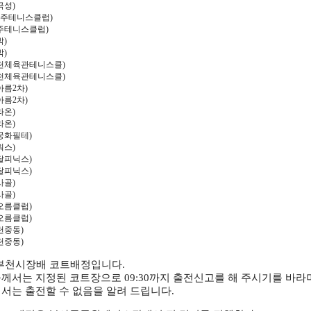
극성
)
주테니스클럽
)
주테니스클럽
)
박
)
박
)
천체육관테니스클
)
천체육관테니스클
)
아름
2
차
)
아름
2
차
)
라온
)
라온
)
궁화필테
)
워스
)
달피닉스
)
달피닉스
)
사골
)
사골
)
오름클럽
)
오름클럽
)
천중동
)
천중동
)
부천시장배 코트배정입니다
.
께서는 지정된 코트장으로
09:30
까지 출전신고를 해 주시기를 바라
서는 출전할 수 없음을 알려 드립니다
.