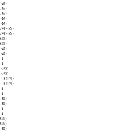
사골
)
인트
)
인트
)
라온
)
라온
)
달피닉스
)
달피닉스
)
포츠
)
포츠
)
사골
)
사골
)
박
)
박
)
라
3
차
)
라
3
차
)
리내천지
)
리내천지
)
미
)
미
)
인트
)
인트
)
미
)
미
)
포츠
)
포츠
)
인트
)