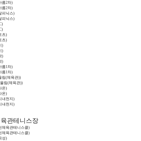
아름
2
차
)
아름
2
차
)
달피닉스
)
달피닉스
)
C)
C)
포츠
)
포츠
)
미
)
미
)
박
)
박
)
아름
1
차
)
아름
1
차
)
울림
(
체육관
))
울림
(
체육관
))
라온
)
라온
)
리내천지
)
리내천지
)
체육관테니스장
천체육관테니스클
)
천체육관테니스클
)
극성
)