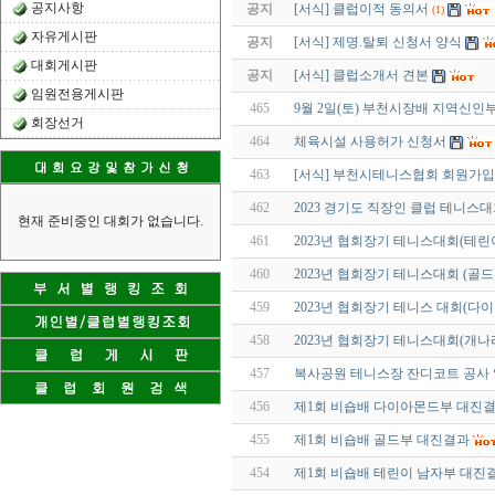
공지사항
공지
[서식] 클럽이적 동의서
(1)
자유게시판
공지
[서식] 제명.탈퇴 신청서 양식
대회게시판
공지
[서식] 클럽소개서 견본
임원전용게시판
465
9월 2일(토) 부천시장배 지역신인부
회장선거
464
체육시설 사용허가 신청서
463
[서식] 부천시테니스협회 회원가
462
2023 경기도 직장인 클럽 테니스
현재 준비중인 대회가 없습니다.
461
2023년 협회장기 테니스대회(테린
460
2023년 협회장기 테니스대회 (골드
459
2023년 협회장기 테니스 대회(다
458
2023년 협회장기 테니스대회(개나
457
복사공원 테니스장 잔디코트 공사 
456
제1회 비숍배 다이아몬드부 대진
455
제1회 비숍배 골드부 대진결과
454
제1회 비숍배 테린이 남자부 대진