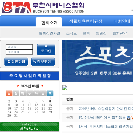
"
스포
생활체육랭킹규정
대회안내
협회소개
협회장인사말
조직도
연혁
임원진
협회규약
2026년 08월
1
번호
2
3
4
5
6
7
8
9
10
11
12
13
14
15
공지
2026년 테니스협회장기 단체전 
16
17
18
19
20
21
22
23
24
25
26
27
28
29
30
31
공지
[접수양식] 테린이부 출전등록
공지
[서식] 부천시테니스협회 회원가