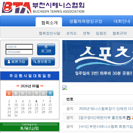
"
스
생활체육랭킹규정
대회안내
협회소개
협회장인사말
조직도
연혁
임원진
협회규약
2026년 08월
1
번호
2
3
4
5
6
7
8
9
10
11
12
13
14
15
공지
2026년 테니스협회장기 단체전 
16
17
18
19
20
21
22
23
24
25
26
27
28
29
30
31
공지
[접수양식] 테린이부 출전등록
공지
[서식] 부천시테니스협회 회원가