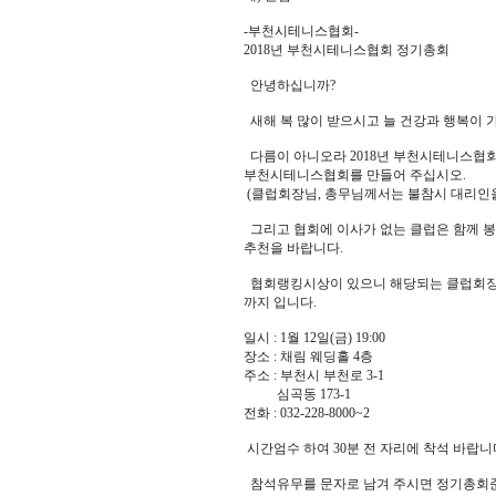
-부천시테니스협회-
2018년 부천시테니스협회 정기총회
안녕하십니까?
새해 복 많이 받으시고 늘 건강과 행복이 
다름이 아니오라 2018년 부천시테니스협
부천시테니스협회를 만들어 주십시오.
(클럽회장님, 총무님께서는 불참시 대리인을
그리고 협회에 이사가 없는 클럽은 함께 봉
추천을 바랍니다.
협회랭킹시상이 있으니 해당되는 클럽회장님
까지 입니다.
일시 : 1월 12일(금) 19:00
장소 : 채림 웨딩홀 4층
주소 : 부천시 부천로 3-1
심곡동 173-1
전화 : 032-228-8000~2
시간엄수 하여 30분 전 자리에 착석 바랍니
참석유무를 문자로 남겨 주시면 정기총회