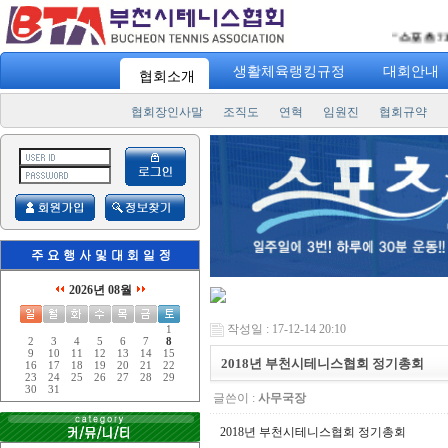
"
스포츠 7330
"
생활체육랭킹규정
대회안내
협회소개
협회장인사말
조직도
연혁
임원진
협회규약
2026년 08월
작성일 : 17-12-14 20:10
1
2
3
4
5
6
7
8
9
10
11
12
13
14
15
2018년 부천시테니스협회 정기총회
16
17
18
19
20
21
22
23
24
25
26
27
28
29
30
31
글쓴이 :
사무국장
2018년 부천시테니스협회 정기총회