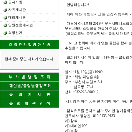
공지사항
안녕하십니까?
자유게시판
새해 복 많이 받으시고 늘 건강과 행복이 
대회게시판
다름이 아니오라 2018년 부천시테니스협
임원전용게시판
부천시테니스협회를 만들어 주십시오.
회장선거
(클럽회장님, 총무님께서는 불참시 대리인을
그리고 협회에 이사가 없는 클럽은 함께 봉
추천을 바랍니다.
협회랭킹시상이 있으니 해당되는 클럽회장님
현재 준비중인 대회가 없습니다.
까지 입니다.
일시 : 1월 12일(금) 19:00
장소 : 채림 웨딩홀 4층
주소 : 부천시 부천로 3-1
심곡동 173-1
전화 : 032-228-8000~2
시간엄수 하여 30분 전 자리에 착석 바랍니
참석유무를 문자로 남겨 주시면 정기총회
전무이사 정양진 : 010-9133-9133
예) 참석
예) 대리인 000
예) 불참