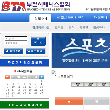
"
스포츠 7330
" 일주일에 3번! 하루
생활체육랭킹규정
대회안내
협회소개
협회장인사말
조직도
연혁
임원진
협회규약
2026년 08월
리스트로 보기
1
2
3
4
5
6
7
8
9
10
11
12
13
14
15
16
17
18
19
20
21
22
23
24
25
26
27
28
29
30
31
일
월