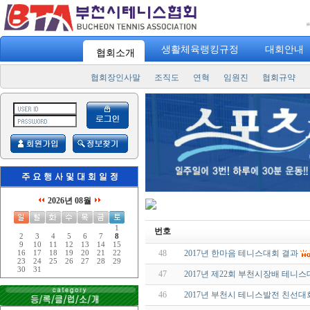
"
스포
생활체육랭킹규정
대회안내
협회소개
협회장인사말
조직도
연혁
임원진
협회규약
2026년 08월
1
번호
2
3
4
5
6
7
8
9
10
11
12
13
14
15
48
2017년 한마음 테니스대회 결과
16
17
18
19
20
21
22
23
24
25
26
27
28
29
30
31
47
2017년 제22회 부천시장배 테니
46
2017년 부천시 테니스발전 친선대