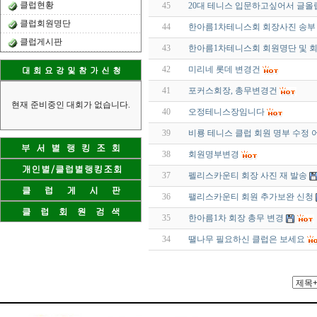
클럽현황
45
20대 테니스 입문하고싶어서 글올
클럽회원명단
44
한아름1차테니스회 회장사진 송부
클럽게시판
43
한아름1차테니스회 회원명단 및 
42
미리네 롯데 변경건
41
포커스회장, 총무변경건
현재 준비중인 대회가 없습니다.
40
오정테니스장임니다
39
비룡 테니스 클럽 회원 명부 수정 어
38
회원명부변경
37
펠리스카운티 회장 사진 재 발송
36
팰리스카운티 회원 추가보완 신청
35
한아름1차 회장 총무 변경
34
땔나무 필요하신 클럽은 보세요