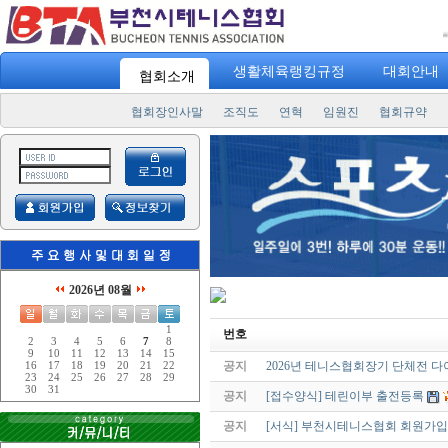
"
스포
생활체육랭킹규정
대회안내
협회소개
협회장인사말
조직도
연혁
임원진
협회규약
2026년 08월
1
번호
2
3
4
5
6
7
8
9
10
11
12
13
14
15
공지
2026년 테니스협회장기 단체전 
16
17
18
19
20
21
22
23
24
25
26
27
28
29
30
31
공지
[접수양식] 테린이부 출전등록
공지
[서식] 부천시테니스협회 회원가