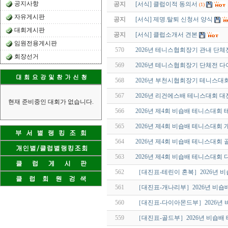
공지사항
공지
[서식] 클럽이적 동의서
(1)
자유게시판
공지
[서식] 제명.탈퇴 신청서 양식
대회게시판
공지
[서식] 클럽소개서 견본
임원전용게시판
570
2026년 테니스협회장기 관내 단체
회장선거
569
2026년 테니스협회장기 단체전 
568
2026년 부천시협회장기 테니스대
567
2026년 리건에스배 테니스대회 대
현재 준비중인 대회가 없습니다.
566
2026년 제4회 비숍배 테니스대회
565
2026년 제4회 비숍배 테니스대회
564
2026년 제4회 비숍배 테니스대회
563
2026년 제4회 비숍배 테니스대회
562
［대진표-테린이 혼복］2026년 
561
［대진표-개나리부］2026년 비숍
560
［대진표-다이아몬드부］2026년
559
［대진표-골드부］2026년 비숍배