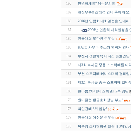
190
안녕하세요? 레슨문의요
189
멋진우승!! 조혜경 언니 축하 해요.
188
2006년 연합회 대회일정을 안내해
187
2006년 연합회 대회일정을
186
전국대회 또한번 준우승.
(1)
185
KATO 사무국 주소와 연락처 안내
184
부천시 생활체육 테니스 동호인님
183
제3회 복사골 중동 스포락배를 마치고
182
부천 스포락배 테니스대회 결과입
181
제3회 복사골 중동 스포락배 일반
180
한아름2차 테니스 회원1,2부 명단
179
원미클럽 황규호회장님 부고!
178
빅인천배 3위 입상!
(2)
177
전국대회 아쉬운 준우승
(2)
176
북중앙 조재현회원 윌슨배 3위입