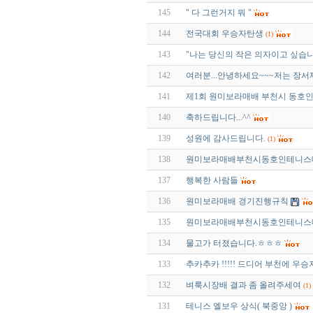
145
" 다 그런거지 뭐 "
144
전국대회 우승자탄생
(1)
143
"나는 당신의 작은 의자이고 싶습니
142
여러분...안녕하세요~~~저는 장서재
141
제1회 원미보라매배 부천시 동호인
140
축하드립니다...^^
139
성원에 감사드립니다.
(1)
138
원미보라매배부천시동호인테니스대
137
행복한 사람들
136
원미보라매배 경기진행규칙
135
원미보라매배부천시동호인테니스
134
물고가 터졌습니다.ㅎㅎㅎ
133
추카추카 !!!!! 드디어 부천에 우승자탄
132
벼룩시장배 결과 좀 올려주세여
(1)
131
테니스 엘보우 상식( 북중앙 )