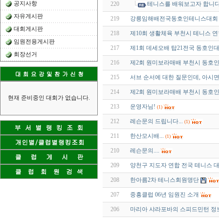
공지사항
220
테니스를 배워보고자 합니다.
자유게시판
219
강릉임해배전국동호인테니스대회 
대회게시판
218
제10회 생활체육 부천시 테니스 
임원전용게시판
217
제1회 데세오배 탑21전국 동호인
회장선거
216
제2회 원미보라매배 부천시 동호인
215
서브 순서에 대한 질문인데, 아시
214
제2회 원미보라매배 부천시 동호인
현재 준비중인 대회가 없습니다.
213
운영자님!
(1)
212
레슨문의 드립니다...
(1)
211
한산모시배...
(1)
210
레슨문의....
209
양천구 지도자 연합 전국 테니스 대회.
208
한아름2차 테니스회원명단
207
중흥클럽 06년 임원진 소개
206
마리아 샤라포바의 스피드민턴 정