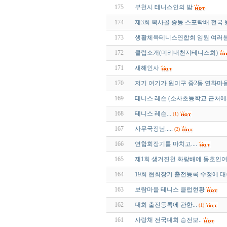
175
부천시 테니스인의 밤
174
제3회 복사골 중동 스포락배 전국
173
생활체육테니스연합회 임원 여러
172
클럽소개(미리내천지테니스회)
171
새해인사
170
저기 여기가 원미구 중2동 연화마
169
테니스 레슨 (소사초등학교 근처에서
168
테니스 레슨...
(1)
167
사무국장님.....
(2)
166
연합회장기를 마치고....
165
제1회 생거진천 화랑배에 동호인
164
19회 협회장기 출전등록 수정에 
163
보람마을 테니스 클럽현황
162
대회 출전등록에 관한...
(1)
161
사랑채 전국대회 승전보..