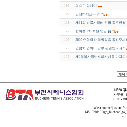
130
탑스핀 입니다
129
안녕하세요~~
(2)
128
제11회 벼룩시장배 전국 동호인 
127
한아름 2차 회원 명단
126
2005 연합회 대회일정을 올려주세
125
연합회 연회비 납부 관련입니다
124
제2회복사골낫소피셔배를 마치고
14560
경
사무국 : 03
COPYRIG
select count(*) as cnt f
145 : Table '.\kgd_bucheon\g4_l
erro