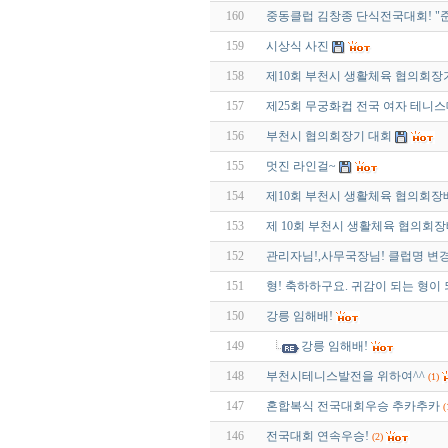
160
중동클럽 김창종 단식전국대회! "준우
159
시상식 사진
158
제10회 부천시 생활체육 협의회장
157
제25회 무궁화컵 전국 여자 테니
156
부천시 협의회장기 대회
155
멋진 라인걸~
154
제10회 부천시 생활체육 협의회장
153
제 10회 부천시 생활체육 협의회
152
관리자님!,사무국장님! 클럽명 변
151
형! 축하하구요. 귀감이 되는 형이
150
강릉 임해배!
149
강릉 임해배!
148
부천시테니스발전을 위하여^^
(1)
147
혼합복식 전국대회우승 추카추카
(
146
전국대회 연속우승!
(2)