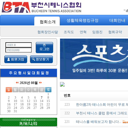
"
스포츠 73
생활체육랭킹규정
대회안내
협회소개
협회장인사말
조직도
연혁
임원진
협회규약
2026년 08월
1
번호
2
3
4
5
6
7
8
9
10
11
12
13
14
15
223
한아름2차 테니스회 어린이 무료 체험
16
17
18
19
20
21
22
23
24
25
26
27
28
29
30
31
222
부천시 테니스 클럽 중에서 그래도 
221
테니스를 배워보고자 합니다...