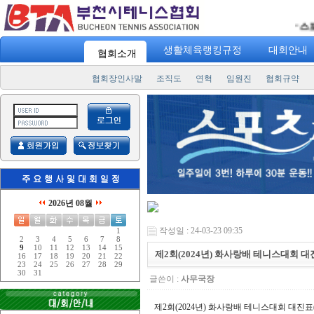
스포츠 
"
생활체육랭킹규정
대회안내
협회소개
협회장인사말
조직도
연혁
임원진
협회규약
2026년 08월
작성일 : 24-03-23 09:35
1
2
3
4
5
6
7
8
9
10
11
12
13
14
15
제2회(2024년) 화사랑배 테니스대회 
16
17
18
19
20
21
22
23
24
25
26
27
28
29
30
31
글쓴이 :
사무국장
제2회(2024년) 화사랑배 테니스대회 대진