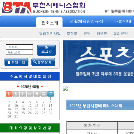
"
스포츠 7330
" 일주일에 3번! 하루
생활체육랭킹규정
대회안내
협회소개
협회장인사말
조직도
연혁
임원진
협회규약
2026년 08월
1
2
3
4
5
6
7
8
2025년 부천시장배 테니스대회
9
10
11
12
13
14
15
16
17
18
19
20
21
22
23
24
25
26
27
28
29
30
31
참 가 부 서
2025