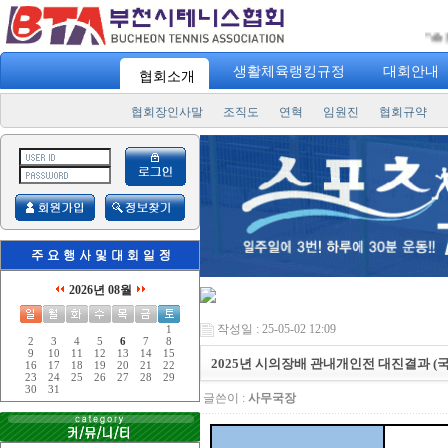
"
스포츠 73
생활체육랭킹규정
대회안내
협회소개
협회장인사말
조직도
연혁
임원진
협회규약
2026년 08월
작성일 : 25-05-02 12:09
1
2
3
4
5
6
7
8
9
10
11
12
13
14
15
2025년 시의장배 관내개인전 대진결과 (
16
17
18
19
20
21
22
23
24
25
26
27
28
29
30
31
글쓴이 :
사무국장