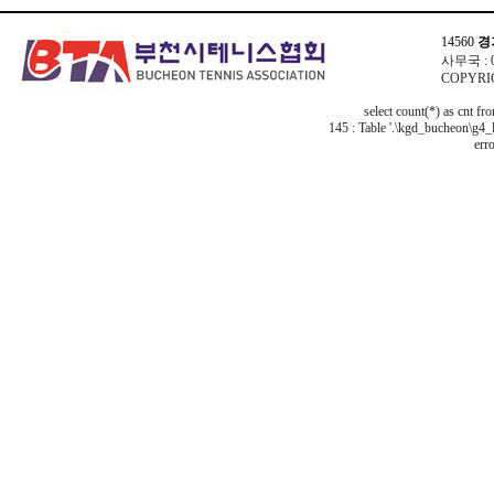
14560
경
사무국 : 03
COPYRIG
select count(*) as cnt f
145 : Table '.\kgd_bucheon\g4_l
erro