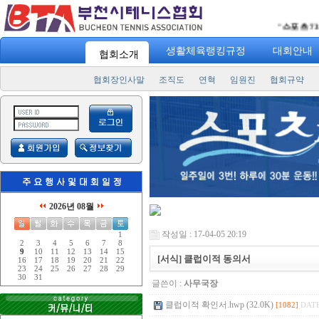
"
스포츠 7330
"
생활체육랭킹규정
대회안내
협회소개
협회장인사말
조직도
연혁
임원진
협회규약
2026년 08월
작성일 : 17-04-05 20:19
1
2
3
4
5
6
7
8
9
10
11
12
13
14
15
[서식] 클럽이적 동의서
16
17
18
19
20
21
22
23
24
25
26
27
28
29
30
31
글쓴이 :
사무국장
클럽이적 확인서.hwp (32.0K)
[1082]
DATE