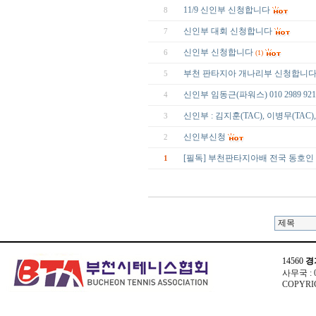
11/9 신인부 신청합니다
8
신인부 대회 신청합니다
7
신인부 신청합니다
6
(1)
부천 판타지아 개나리부 신청합니
5
신인부 임동근(파워스) 010 2989 921
4
신인부 : 김지훈(TAC), 이병무(TAC), 0
3
신인부신청
2
[필독] 부천판타지아배 전국 동호인
1
14560
경
사무국 : 03
COPYRIG