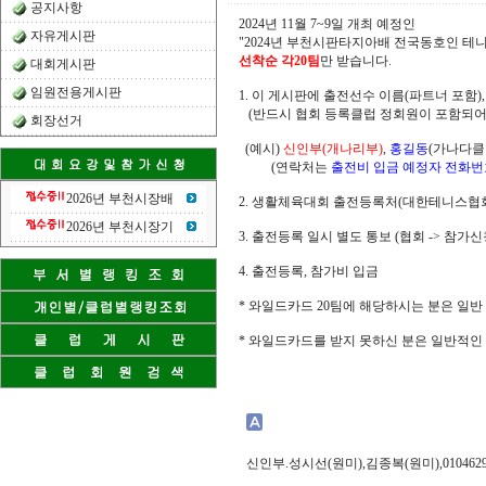
공지사항
2024년 11월 7~9일 개최 예정인
자유게시판
"2024년 부천시판타지아배 전국동호인 테
선착순 각20팀
만 받습니다.
대회게시판
임원전용게시판
1. 이 게시판에 출전선수 이름(파트너 포함)
(반드시 협회 등록클럽 정회원이 포함되어
회장선거
(예시)
신인부(개나리부)
,
홍길동
(가나다클
(연락처는
출전비 입금 예정자 전화번
2026년 부천시장배
2. 생활체육대회 출전등록처(대한테니스협
2026년 부천시장기
3. 출전등록
일시 별도 통보 (협회 -> 참가신
4. 출전등록, 참가비 입금
* 와일드카드 20팀에 해당하시는 분은 일반
* 와일드카드를 받지 못하신 분은 일반적인
신인부.성시선(원미),김종복(원미),0104629