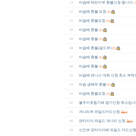
비숍배 테린이부 환불신청 합니다.
53
(
비숍배 환불 요청
52
(1)
비숍배 환불요청
51
(1)
비숍배 환불
50
(1)
비숍배 환불
49
(1)
비숍배 환불(골드부)
48
(1)
비숍배 환불
47
(1)
비숍배 환불
46
(1)
비숍배 테니스 대회 신청 취소 부
45
비숍 금배부 환불
44
(1)
비숍배 환불요청
43
(1)
불우이웃돕기배 참가신청 취소입니
42
개나리부 와일드카드신청
41
판타지아 와일드 개나리 신청
40
신인부 판타지아배 와일드 카드신
39