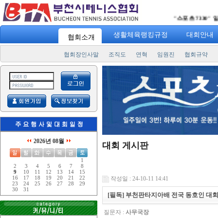
"
스포츠 7330
" 일주일에 
생활체육랭킹규정
대회안내
협회소개
협회장인사말
조직도
연혁
임원진
협회규약
2026년 08월
대회 게시판
1
2
3
4
5
6
7
8
9
10
11
12
13
14
15
16
17
18
19
20
21
22
작성일 : 24-10-11 14:41
23
24
25
26
27
28
29
30
31
[필독] 부천판타지아배 전국 동호인 대
질문자 :
사무국장