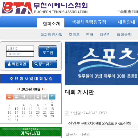
"
스포츠 7330
" 일주
생활체육랭킹규정
대회안내
협회소개
협회장인사말
조직도
연혁
임원진
협회규약
2026년 08월
대회 게시판
1
2
3
4
5
6
7
8
9
10
11
12
13
14
15
16
17
18
19
20
21
22
작성일 : 24-10-13 13:39
23
24
25
26
27
28
29
30
31
신인부 판타지아배 와일드 카드신청
질문자 :
나원진