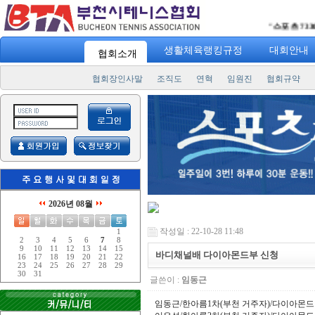
"
스포츠 7330
" 일주
생활체육랭킹규정
대회안내
협회소개
협회장인사말
조직도
연혁
임원진
협회규약
2026년 08월
작성일 : 22-10-28 11:48
1
2
3
4
5
6
7
8
9
10
11
12
13
14
15
바디채널배 다이아몬드부 신청
16
17
18
19
20
21
22
23
24
25
26
27
28
29
30
31
글쓴이 :
임동근
임동근/한아름1차(부천 거주자)/다이아몬드