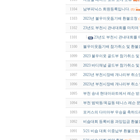
1104
남부피닉스 회원등록입니다.
(1)
1103
2023년 불우이웃돕기배 환불요청
(
1102
23년도 부천시 관내대회를 마치며
1101
23년도 부천시 관내대회를
1100
불우이웃돕기배 참가취소 및 환불
1099
2023 불우이웃 골드부 참가취소 
1098
2023 바디채널 골드부 참가취소 
1097
2023년 부천시장배 개나리부 취
1096
2023년 부천시장배 개나리부 취소
1095
부천 송내 현대아파트에서 레슨 받
1094
부천 범박동/옥길동 테니스 레슨 
1093
포커스의 다이아부 우승을 축하드
1092
비숍대회 등록비용 과잉입금 환불
1091
5/21 비숍 대회 이중납부 환불요청