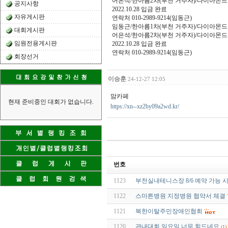
어은석/한아름2차(부천 거주자)/다이아몬드
공지사항
2022.10.28 입금 완료
자유게시판
연락처 010-2989-9214(임동근)
임동근/한아름1차(부천 거주자)/다이아몬드
대회게시판
어은석/한아름2차(부천 거주자)/다이아몬드
임원전용게시판
2022.10.28 입금 완료
연락처 010-2989-9214(임동근)
회장선거
이승훈
24-12-27 12:05
맘카페
현재 준비중인 대회가 없습니다.
https://xn--xz2by09a2wd.kr/
번호
1123
부천실내테니스장 8/6 예약 가능 
1122
스마튼병원 지정병원 협약서 체결
1121
북한이탈주민장애인협회
1120
관내대회 일요일 너무 힘드네요
(1)