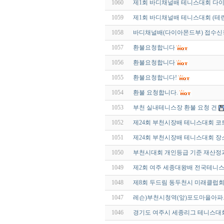
1060
제1회 바디채널배 테니스대회 다
1059
제1회 바디채널배 테니스대회 (테린
1058
바디채널배(다이아몬드부) 접수
1057
환불요청합니다
1056
환불요청합니다
1055
환불요청합니다!
1054
환불 요청합니다.
1053
부천 실내테니스장 환불 요청 건
1052
제24회 부천시장배 테니스대회 코
1051
제24회 부천시장배 테니스대회 장
1050
부천시대회 개인등급 기준 재산정과
1049
제2회 여주 세종대왕배 전국테니스
1048
제8회 두드림 동두천시 미래클럽
1047
레슨)부천시청역(앞)포도마을아
1046
경기도 여주시 세종리그 테니스대회 -