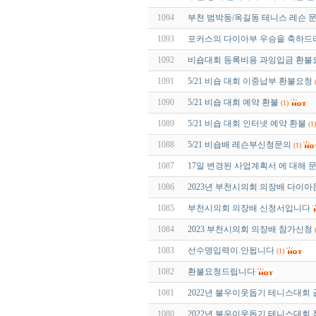
1094
부천 범박동/옥길동 테니스 레슨 
1093
포커스의 다이아부 우승을 축하드
1092
비숍대회 등록비용 과잉입금 환불
1091
5/21 비숍 대회 이중납부 환불요청
1090
5/21 비숍 대회 예약 환불
(1)
1089
5/21 비숍 대회 인터넷 예약 환불
(1)
1088
5/21 비숍배 레슨부신청문의
(1)
1087
17일 변경된 사업계획서 에 대해 문
1086
2023년 부천시의회 의장배 다이
1085
부천시의회 의장배 신청서입니다
1084
2023 부천시의회 의장배 참가신청
1083
선수명입력이.안됩니다
(1)
1082
환불요청드립니다
1081
2022년 불우이웃돕기 테니스대회 
1080
2022년 불우이웃돕기 테니스대회