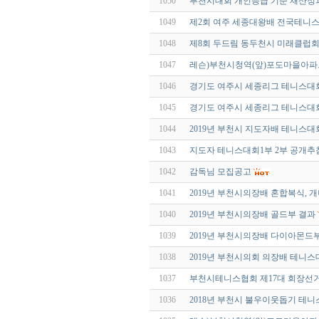
1050
부천시대회 개인등급 기준 재산정과
1049
제2회 여주 세종대왕배 전국테니스
1048
제8회 두드림 동두천시 미래클럽
1047
레슨)부천시청역(앞)포도마을아
1046
경기도 여주시 세종리그 테니스대회 -
1045
경기도 여주시 세종리그 테니스대회가
1044
2019년 부천시 지도자배 테니스대회
1043
지도자 테니스대회1부 2부 공개추
1042
감독님 모집공고
1041
2019년 부천시의장배 혼합복식, 
1040
2019년 부천시의장배 골드부 결과
1039
2019년 부천시의장배 다이아몬드
1038
2019년 부천시의회 의장배 테니스
1037
부천시테니스협회 제17대 회장선거
1036
2018년 부천시 불우이웃돕기 테니