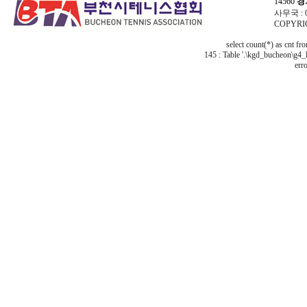
14560
경
사무국 : 03
COPYRIG
select count(*) as cnt f
145 : Table '.\kgd_bucheon\g4_l
erro