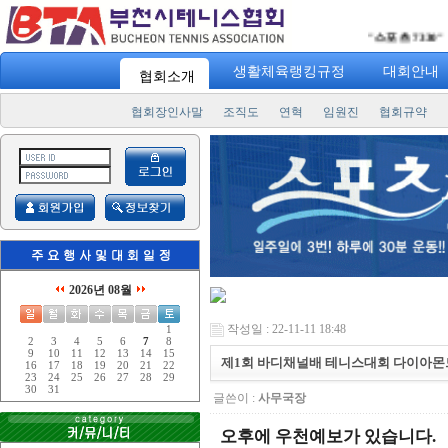
"
스포츠 7330
" 일주일에
생활체육랭킹규정
대회안내
협회소개
협회장인사말
조직도
연혁
임원진
협회규약
2026년 08월
작성일 : 22-11-11 18:48
1
2
3
4
5
6
7
8
9
10
11
12
13
14
15
제1회 바디채널배 테니스대회 다이아몬
16
17
18
19
20
21
22
23
24
25
26
27
28
29
30
31
글쓴이 :
사무국장
오후에 우천예보가 있습니다
.