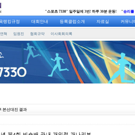
"
스포츠 7330
" 일주일에 3번! 하루 30분 운동! "
승리를 향한 
육랭킹규정
대회안내
등록클럽소개
자료실
커뮤니
연혁
임원진
협회규약
이사회회의록
부 본선대진 결과