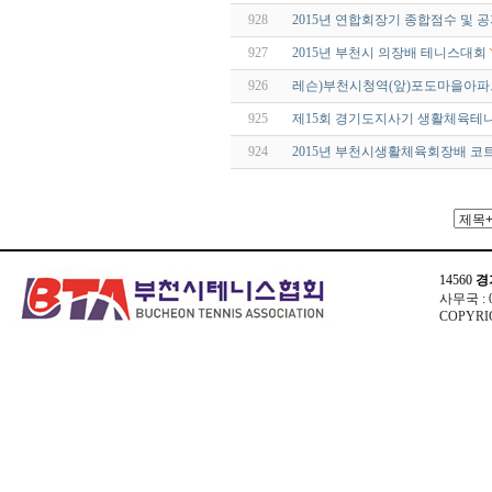
928
2015년 연합회장기 종합점수 및 
927
2015년 부천시 의장배 테니스대회
926
레슨)부천시청역(앞)포도마을아
925
제15회 경기도지사기 생활체육테
924
2015년 부천시생활체육회장배 코
14560
경
사무국 : 03
COPYRIG