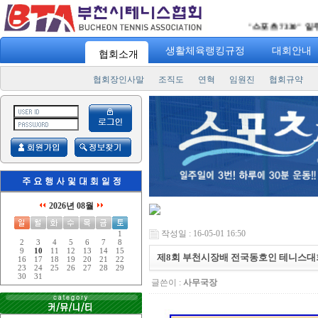
"
스포츠 7330
" 일주일에 3번!
생활체육랭킹규정
대회안내
협회소개
협회장인사말
조직도
연혁
임원진
협회규약
2026년 08월
작성일 : 16-05-01 16:50
1
2
3
4
5
6
7
8
9
10
11
12
13
14
15
제8회 부천시장배 전국동호인 테니스대
16
17
18
19
20
21
22
23
24
25
26
27
28
29
30
31
글쓴이 :
사무국장