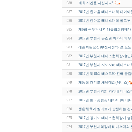
988
개최 시간을 지킵시다!
987
2017년 한마음 테니스대회 다이
986
2017년 한마음 테니스대회 골드부
985
제6회 동두천시 미래클럽회장배대회
984
2017년 부천시 유소년 아카데미 
983
레슨회원모집)부천시청역(앞)포
982
2017년 부천시 테니스협회장기(단
981
2017년 부천시 지도자배 테니스대
980
2017년 제18회 베스트90 전국 
979
제63회 경기도 체육대회(테니스)
978
2017년 부천시의회 의장배 테니스
977
2017년 한국공항공사[KAC]배 
976
생활체육과 엘리트가 상생하는 
975
2017년 경기도 테니스협회장기 생
974
2017년 부천시의장배 테니스대회