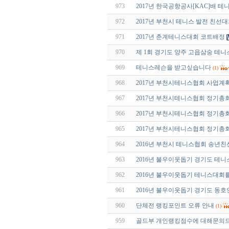
973
2017년 한국공항공사[KAC]배 
972
2017년 부천시 테니스 발전 친선
971
2017년 춘계테니스대회 코트배정
970
제 1회 경기도 양주 고읍삼숭 테
969
테니스레슨을 받고싶습니다
(1)
968
2017년 부천시테니스협회 사업계획
967
2017년 부천시테니스협회 정기총
966
2017년 부천시테니스협회 정기총
965
2017년 부천시테니스협회 정기총
964
2016년 부천시 테니스협회 송년
963
2016년 불우이웃돕기 경기도 테
962
2016년 불우이웃돕기 테니스대회
961
2016년 불우이웃돕기 경기도 동
960
단체전 랭킹포인트 오류 안내
(1)
959
골드부 개인랭킹점수에 대해문의