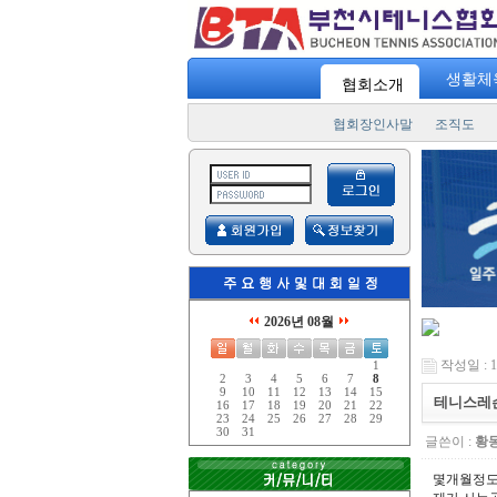
생활체
협회소개
협회장인사말
조직도
2026년 08월
작성일 : 17
1
2
3
4
5
6
7
8
9
10
11
12
13
14
15
테니스레
16
17
18
19
20
21
22
23
24
25
26
27
28
29
30
31
글쓴이 :
황
몇개월정도