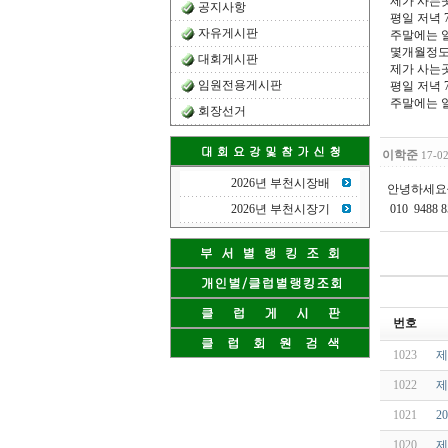
제가 사는
공지사항
평일 저녁 
자유게시판
주말에는 일
몇개월정도
대회게시판
제가 사는
임원전용게시판
평일 저녁 
주말에는 일
회장선거
이학준
17-02
2026년 부천시장배
안녕하세요
2026년 부천시장기
010 9488
번호
1023
제
1022
제
1021
2
1020
제