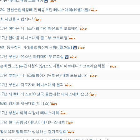
마음 테니스대회 코트배정
2회 연천군협회장배 전국동호인 테니스대회(10월14일)
최 시간을 지킵시다!
017년 한마음 테니스대회 다이아몬드부 코트배정
017년 한마음 테니스대회 골드부 코트배정
6회 동두천시 미래클럽회장배대회(8월26일)
017년 부천시 유소년 아카데미 무료교실
슨회원모집)부천시청역(앞)포도마을아파트테니스코트레슨회원…
017년 부천시 테니스협회장기(단체전) 대회 포토갤러리
017년 부천시 지도자배 테니스대회 결과
017년 제18회 베스트90 전국 클럽대항 테니스대회 요강
63회 경기도 체육대회(테니스)
017년 부천시의회 의장배 테니스대회
017년 한국공항공사[KAC]배 테니스대회
활체육과 엘리트가 상생하는 경기도협회