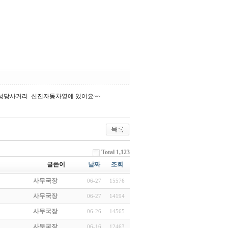
성당사거리 신진자동차옆에 있어요~~
Total 1,123
글쓴이
날짜
조회
사무국장
06-27
15576
사무국장
06-27
14194
사무국장
06-26
14565
사무국장
06-16
12463