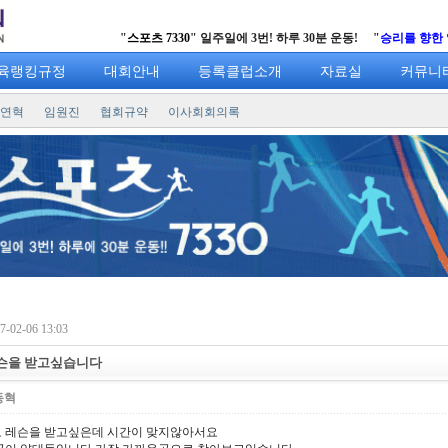
"
스포츠 7330
" 일주일에 3번! 하루 30분 운동! "
승리를 향한 열정의 샷!!
육랭킹규정
대회안내
등록클럽소개
자료실
커뮤니
연혁
임원진
협회규약
이사회회의록
-02-06 13:03
슨을 받고싶습니다
동혁
 레슨을 받고싶은데 시간이 맞지않아서요