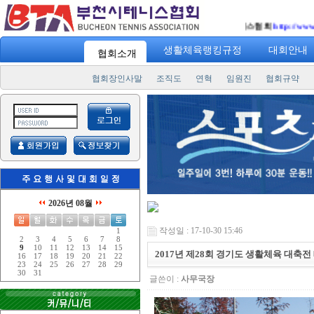
생활체육랭킹규정
대회안내
협회소개
협회장인사말
조직도
연혁
임원진
협회규약
2026년 08월
작성일 : 17-10-30 15:46
1
2
3
4
5
6
7
8
9
10
11
12
13
14
15
2017년 제28회 경기도 생활체육 대축
16
17
18
19
20
21
22
23
24
25
26
27
28
29
30
31
글쓴이 :
사무국장