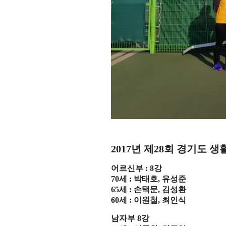
2017
년 제
28
회 경기도 생
어르신부
: 8
강
70
세
:
박태호
,
유성준
65
세
:
손택문
,
김성환
60
세
:
이원철
,
최인식
남자부
8
강