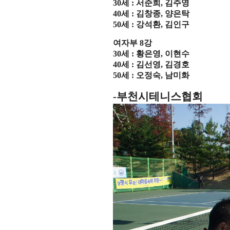
30
세
:
서준희
,
김주영
40
세
:
김창종
,
양은탁
50
세
:
강석환
,
김인구
여자부
8
강
30
세
:
황은영
,
이현수
40
세
:
김선영
,
김경호
50
세
:
오정숙
,
남미화
-
부천시테니스협회