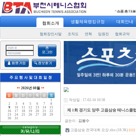
"
스포츠 7330
" 일주일
생활체육랭킹규정
대회안내
협회소개
협회장인사말
조직도
연혁
임원진
협회규약
2026년 08월
작성일 : 17-02-16 10:58
1
2
3
4
5
6
7
8
9
10
11
12
13
14
15
제 1회 경기도 양주 고읍삼숭 테니스클
16
17
18
19
20
21
22
23
24
25
26
27
28
29
30
31
글쓴이 :
김봉수
고읍삼숭 전국대회 요강.xlsx (18.3K)
[12]