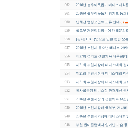
962
2016년 불우이웃돕기 테니스대회
961
2016년 불우이웃돕기 경기도 동
960
단체전 랭킹포인트 오류 안내
(1)
959
골드부 개인랭킹점수에 대해문의
958
[공지] DB 작업으로 인한 랭킹 오
957
2016년 부천시 유소년 테니스 아
956
제27회 경기도 생활체육 대축전(테
955
제21회 부천시장배 테니스대회 결
954
제21회 부천시장배 테니스대회 마
953
제21회 부천시장배 테니스대회 
952
복사골공원 테니스장 환경개선 공
951
2016년 부천시장기 생활체육 유
950
2016년 부천시장배 국화부, 개나리
949
2016년 부천시의장배 테니스대회
948
부천 원미클럽에서 일어난 가슴 뭉