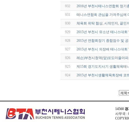
932
2016년 부천시테니스연합회 정기총
931
테니스연합회 관심을 가져주심에 
930
체육회 위탁 협상, 시작인지, 끝인
929
2015년 부천시 유소년 테니스대회
928
2015년 연합회장기 종합점수 및 
927
2015년 부천시 의장배 테니스대회
926
레슨)부천시청역(앞)포도마을아
925
제15회 경기도지사기 생활체육테
924
2015년 부천시생활체육회장배 코
14560
경
사무국 : 03
COPYRIG