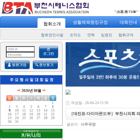
"
스포츠 7330
" 일주일에 
생활체육랭킹규정
대회안내
협회소개
협회장인사말
조직도
연혁
임원진
협회규약
2026년 08월
작성일 : 26-04-24 15:50
1
2
3
4
5
6
7
8
9
10
11
12
13
14
15
［대진표-다이아몬드부］부천시의회 의
16
17
18
19
20
21
22
23
24
25
26
27
28
29
30
31
글쓴이 :
사무국장