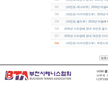
561
［대진표-개나리부］2026년 비숍
560
［대진표-다이아몬드부］2026년
559
［대진표-골드부］2026년 비숍배
558
2026년 시의장배 관내 개인전 골
557
2026년 시의장배 관내 개인전 
［대진표-다이아몬드부］부천시의
556
14560
경
사무국 : 03
COPYRIG