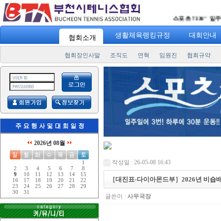
"
스포츠 7330
" 일주일에 3번
생활체육랭킹규정
대회안내
협회소개
협회장인사말
조직도
연혁
임원진
협회규약
2026년 08월
작성일 : 26-05-08 16:43
1
2
3
4
5
6
7
8
9
10
11
12
13
14
15
［대진표-다이아몬드부］2026년 비숍
16
17
18
19
20
21
22
23
24
25
26
27
28
29
30
31
글쓴이 :
사무국장